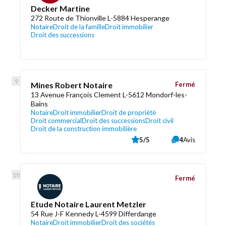
Decker Martine
272 Route de Thionville L-5884 Hesperange
Notaire
Droit de la famille
Droit immobilier
Droit des successions
Mines Robert Notaire
Fermé
13 Avenue François Clement L-5612 Mondorf-les-
Bains
Notaire
Droit immobilier
Droit de propriété
Droit commercial
Droit des successions
Droit civil
Droit de la construction immobilière
5/5
4
Avis
Fermé
Etude Notaire Laurent Metzler
54 Rue J-F Kennedy L-4599 Differdange
Notaire
Droit immobilier
Droit des sociétés