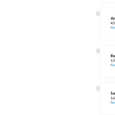
Ar
43
No
Re
13
No
Se
16
No