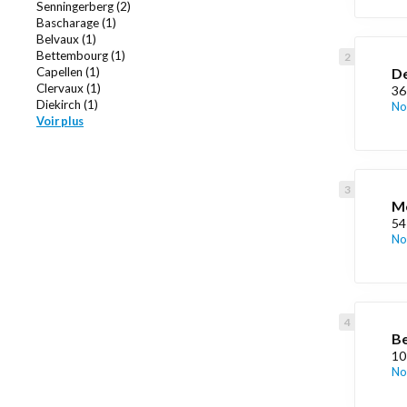
Senningerberg (2)
Bascharage (1)
Belvaux (1)
Bettembourg (1)
Capellen (1)
De
Clervaux (1)
36
Diekirch (1)
No
Voir plus
Me
54
No
Be
10
No