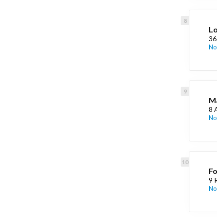
L
36
No
Ma
8 
No
Fo
9 
No