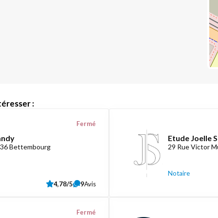
éresser :
Fermé
andy
Etude Joelle 
3236 Bettembourg
29 Rue Victor M
Notaire
4,78/5
9
Avis
Fermé