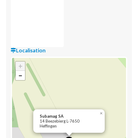
Localisation
+
−
×
Subamag SA
14 Beezebierg L-7650
Heffingen