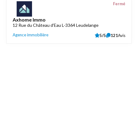
Fermé
Axhome Immo
12 Rue du Château d'Eau L-3364 Leudelange
Agence immobilière
5/5
121
Avis
Découvrez aussi
Maison.lu
Liens utiles
Contactez-nous
Mentions légales