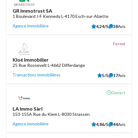
GR Immotrust SA
1 Boulevard J-F Kennedy L-4170 Esch-sur-Alzette
Agence immobilière
4,24/5
38
Avis
Fermé
Kloé Immobilier
25 Rue Roosevelt L-4662 Differdange
Transactions immobilières
5/5
17
Avis
Ouvert
LA Immo Sàrl
153-155A Rue du Kiem L-8030 Strassen
Agence immobilière
4,86/5
44
Avis