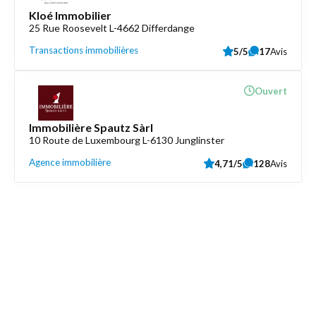
Kloé Immobilier
25 Rue Roosevelt L-4662 Differdange
Transactions immobilières
5/5
17
Avis
Ouvert
Immobilière Spautz Sàrl
10 Route de Luxembourg L-6130 Junglinster
Agence immobilière
4,71/5
128
Avis
Découvrez aussi
Maison.lu
Liens utiles