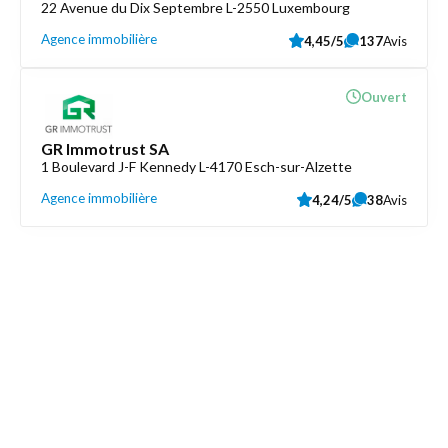
22 Avenue du Dix Septembre L-2550 Luxembourg
Agence immobilière
4,45/5
137
Avis
Ouvert
GR Immotrust SA
1 Boulevard J-F Kennedy L-4170 Esch-sur-Alzette
Agence immobilière
4,24/5
38
Avis
Découvrez aussi
Maison.lu
Liens utiles
Contactez-nous
Mentions légales