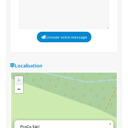
Envoyer votre message
Localisation
+
−
×
ProCo Sàrl