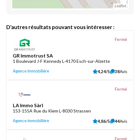
Leaflet
D'autres résultats pouvant vous intéresser :
Fermé
GR Immotrust SA
1 Boulevard J-F Kennedy L-4170 Esch-sur-Alzette
Agence immobilière
4,24/5
38
Avis
Fermé
LA Immo Sàrl
153-155A Rue du Kiem L-8030 Strassen
Agence immobilière
4,86/5
44
Avis
Fermé