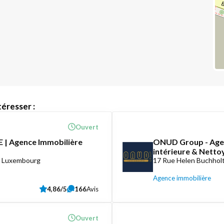
éresser :
Ouvert
 | Agence Immobilière
ONUD Group - Agen
intérieure & Nett
8 Luxembourg
17 Rue Helen Buchholt
Agence immobilière
4,86/5
166
Avis
Ouvert