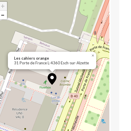
+
−
×
Les cahiers orange
31 Porte de France L-4360 Esch-sur-Alzette