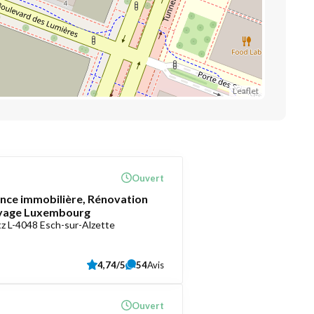
Leaflet
Ouvert
ce immobilière, Rénovation
oyage Luxembourg
z L-4048 Esch-sur-Alzette
4,74/5
54
Avis
Ouvert