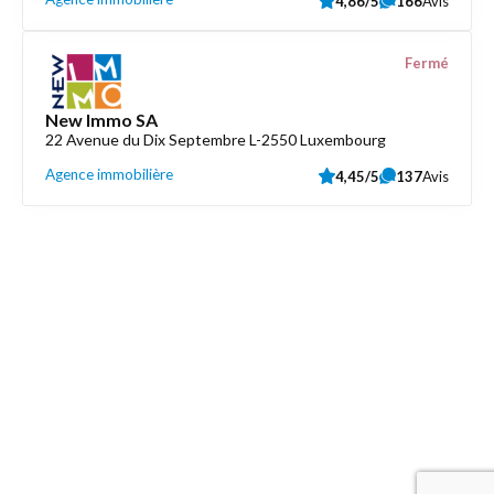
4,86/5
166
Avis
Fermé
New Immo SA
22 Avenue du Dix Septembre L-2550 Luxembourg
Agence immobilière
4,45/5
137
Avis
Découvrez aussi
Maison.lu
Liens utiles
Contactez-nous
Mentions légales