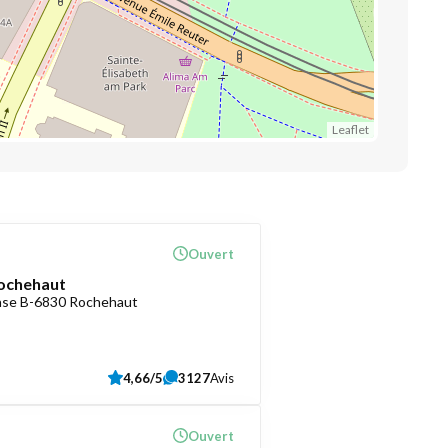
Leaflet
Ouvert
ochehaut
ense B-6830 Rochehaut
4,66/5
3127
Avis
Ouvert