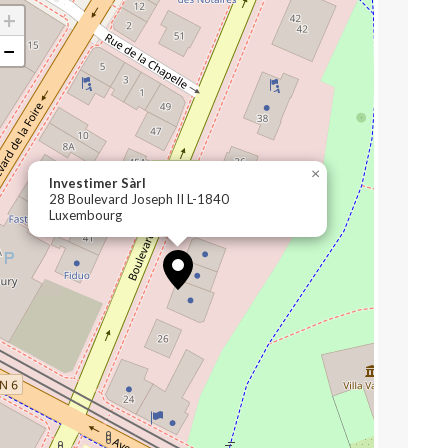
+
−
×
Investimer Sàrl
28 Boulevard Joseph II L-1840
Luxembourg