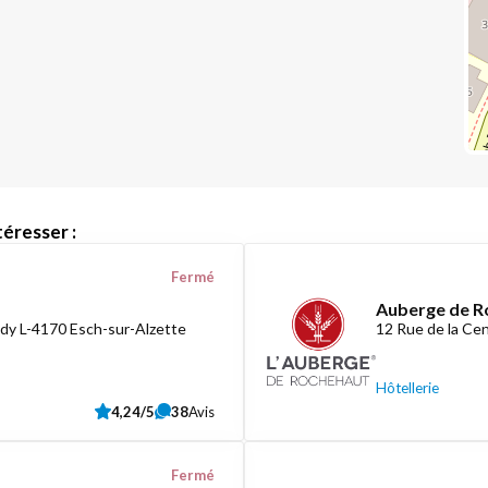
éresser :
Fermé
Auberge de R
dy L-4170 Esch-sur-Alzette
12 Rue de la C
Hôtellerie
4,24/5
38
Avis
Fermé