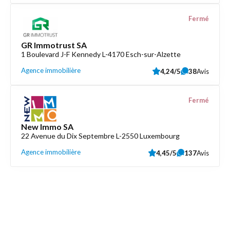
Fermé
GR Immotrust SA
1 Boulevard J-F Kennedy L-4170 Esch-sur-Alzette
Agence immobilière
4,24/5
38
Avis
Fermé
New Immo SA
22 Avenue du Dix Septembre L-2550 Luxembourg
Agence immobilière
4,45/5
137
Avis
Découvrez aussi
Maison.lu