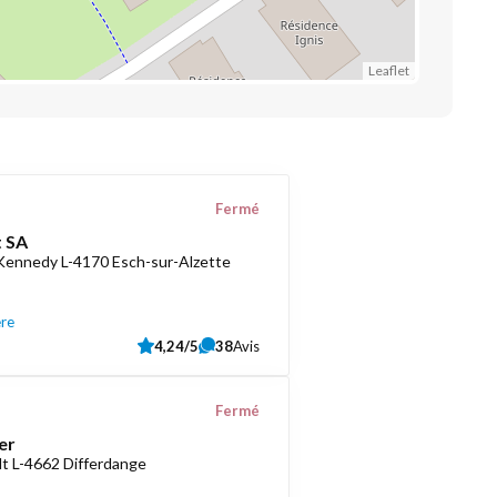
Leaflet
Fermé
 SA
 Kennedy L-4170 Esch-sur-Alzette
ère
4,24/5
38
Avis
Fermé
er
t L-4662 Differdange