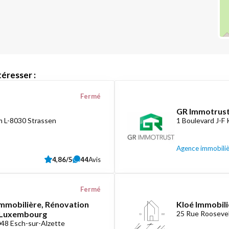
éresser :
Fermé
GR Immotrust
 L-8030 Strassen
1 Boulevard J-F
Agence immobili
4,86/5
44
Avis
Fermé
mmobilière, Rénovation
Kloé Immobili
e Luxembourg
25 Rue Roosevel
048 Esch-sur-Alzette