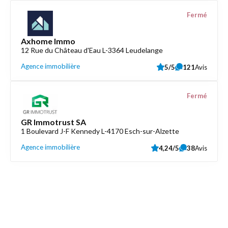
Fermé
Axhome Immo
12 Rue du Château d'Eau L-3364 Leudelange
Agence immobilière
5/5
121
Avis
Fermé
GR Immotrust SA
1 Boulevard J-F Kennedy L-4170 Esch-sur-Alzette
Agence immobilière
4,24/5
38
Avis
Découvrez aussi
Maison.lu