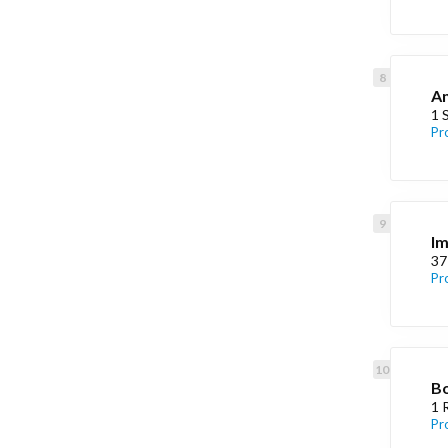
An
1 
Pr
Im
37
Pr
Bo
1 
Pr