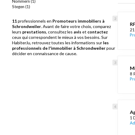
Nommern (1)
Stegen (1)
11
professionnels en
Promoteurs immobiliers à
RF
Schrondweiler
. Avant de faire votre choix, comparez
21
leurs
prestations
, consultez les
avis
et
contactez
Pr
ceux qui correspondent le mieux à vos besoins. Sur
Habiter.lu, retrouvez toutes les informations sur
les
professionnels de l'immobilier à Schrondweiler
pour
décider en connaissance de cause.
Mi
8 
Pr
Ag
1 
Ad