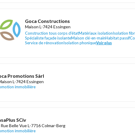
Goca Constructions
Maison L-7424 Essingen
Construction tous corps d'état
Matériaux isolation
Isolation fib
Spécialiste façade isolante
Maison clé-en-main
Habitat passif
Co
Service de rénovation
Isolation phonique
Voir plus
ca Promotions Sàrl
Maison L-7424 Essingen
omotion immobilière
saPlus SCiv
 Rue Belle Vue L-7716 Colmar-Berg
omotion immobilière