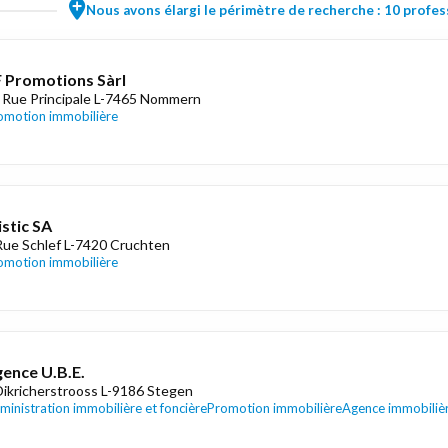
Nous avons élargi le périmètre de recherche : 10 profess
 Promotions Sàrl
 Rue Principale L-7465 Nommern
omotion immobilière
stic SA
Rue Schlef L-7420 Cruchten
omotion immobilière
ence U.B.E.
Dikricherstrooss L-9186 Stegen
ministration immobilière et foncière
Promotion immobilière
Agence immobiliè