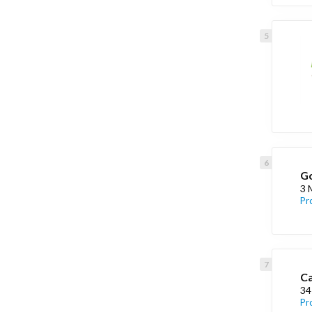
Go
3 
Pr
Ca
34
Pr