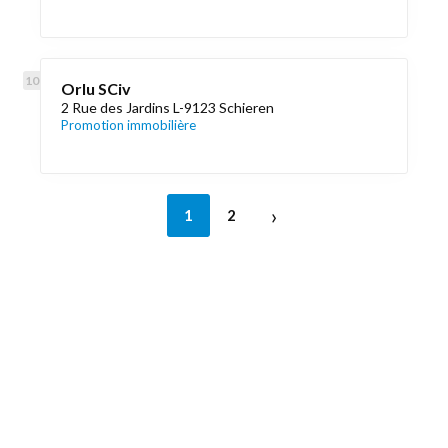
Orlu SCiv
2 Rue des Jardins L-9123 Schieren
Promotion immobilière
›
1
2
Découvrez aussi
Maison.lu
Liens utiles