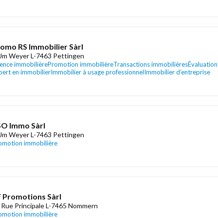
omo RS Immobilier Sàrl
Um Weyer L-7463 Pettingen
ence immobilière
Promotion immobilière
Transactions immobilières
Évaluation
pert en immobilier
Immobilier à usage professionnel
Immobilier d’entreprise
O Immo Sàrl
Um Weyer L-7463 Pettingen
omotion immobilière
 Promotions Sàrl
 Rue Principale L-7465 Nommern
omotion immobilière