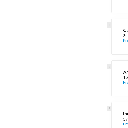
Ca
34
Pr
An
1 
Pr
Im
37
Pr