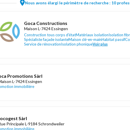
Nous avons élargi le périmètre de recherche : 10 profess
Goca Constructions
Maison L-7424 Essingen
Construction tous corps d'état
Matériaux isolation
Isolation fib
Spécialiste façade isolante
Maison clé-en-main
Habitat passif
Co
Service de rénovation
Isolation phonique
Voir plus
ca Promotions Sàrl
Maison L-7424 Essingen
omotion immobilière
ocogest Sàrl
Rue Principale L-9184 Schrondweiler
omotion immobilière