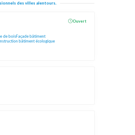
ionnels des villes alentours.
Ouvert
re de bois
Façade bâtiment
nstruction bâtiment écologique