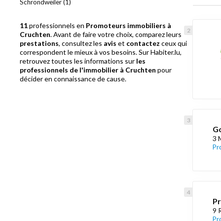
Schrondweiler (1)
11
professionnels en
Promoteurs immobiliers à
Cruchten
. Avant de faire votre choix, comparez leurs
prestations
, consultez les
avis
et
contactez
ceux qui
correspondent le mieux à vos besoins. Sur Habiter.lu,
retrouvez toutes les informations sur
les
professionnels de l'immobilier à Cruchten
pour
décider en connaissance de cause.
Go
3 
Pr
Pr
9 
Pr