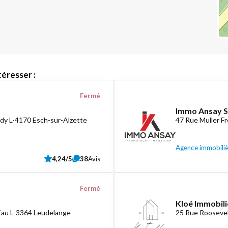
éresser :
Fermé
Immo Ansay S
dy L-4170 Esch-sur-Alzette
47 Rue Muller F
Agence immobili
4,24/5
38
Avis
Fermé
Kloé Immobili
Eau L-3364 Leudelange
25 Rue Roosevel