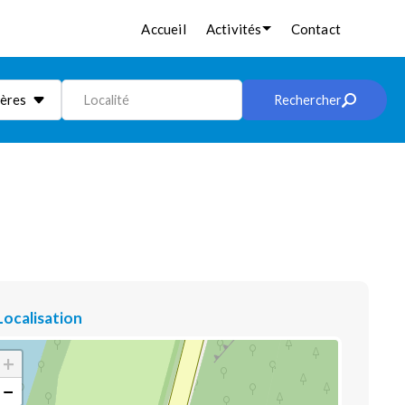
Accueil
Activités
Contact
ières
Localité
Rechercher
Localisation
+
−