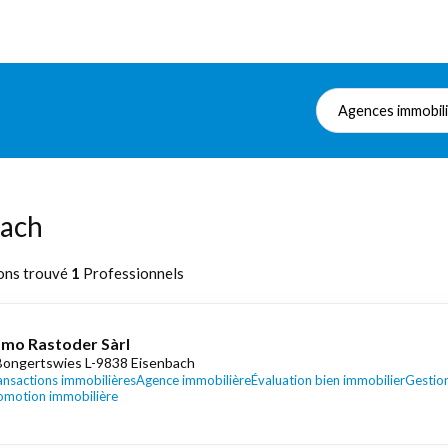
Agences immobil
bach
ons trouvé
1
Professionnels
mo Rastoder Sàrl
Bongertswies L-9838 Eisenbach
ansactions immobilières
Agence immobilière
Évaluation bien immobilier
Gestio
omotion immobilière