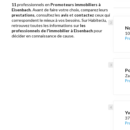
11
professionnels en
Promoteurs immobiliers à
Eisenbach
. Avant de faire votre choix, comparez leurs
prestations
, consultez les
avis
et
contactez
ceux qui
correspondent le mieux à vos besoins. Sur Habiter.lu,
retrouvez toutes les informations sur
les
No
professionnels de l'immobilier à Eisenbach
pour
10
décider en connaissance de cause.
Pr
Po
Za
Pr
Yv
37
Pr