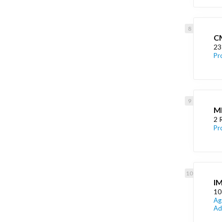
CM
23
Pr
M
2 
Pr
I
10
Ag
Ad