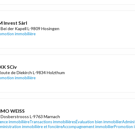
 Invest Sàrl
 Bei der Kapell L-9809 Hosingen
omotion immobilière
KK SCiv
Route de Diekirch L-9834 Holzthum
omotion immobilière
MMO WEISS
 Dosberstrooss L-9763 Marnach
ence immobilière
Transactions immobilières
Évaluation bien immobilier
Adminis
ministration immobilière et foncière
Accompagnement immobilier
Promotion 