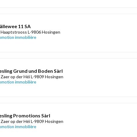
ällewee 11 SA
 Haaptstrooss L-9806 Hosingen
omotion immobilière
sling Grund und Boden Sàrl
 Zaer op der Héi L-9809 Hosingen
omotion immobilière
sling Promotions Sàrl
 Zaer op der Héi L-9809 Hosingen
omotion immobilière