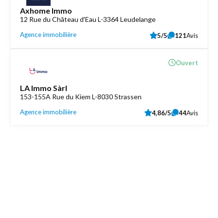
Axhome Immo
12 Rue du Château d'Eau L-3364 Leudelange
Agence immobilière
5/5
121
Avis
Ouvert
LA Immo Sàrl
153-155A Rue du Kiem L-8030 Strassen
Agence immobilière
4,86/5
44
Avis
Découvrez aussi
Maison.lu
Liens utiles