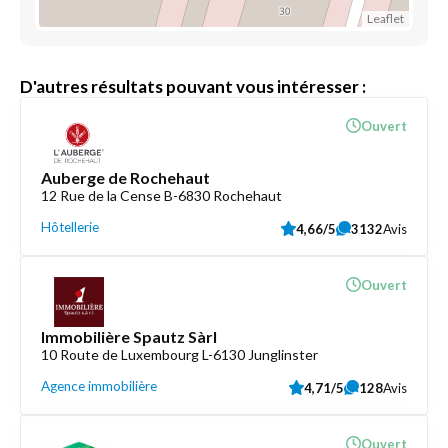
Leaflet
D'autres résultats pouvant vous intéresser :
Ouvert
Auberge de Rochehaut
12 Rue de la Cense B-6830 Rochehaut
Hôtellerie
4,66/5
3132
Avis
Ouvert
Immobilière Spautz Sàrl
10 Route de Luxembourg L-6130 Junglinster
Agence immobilière
4,71/5
128
Avis
Ouvert