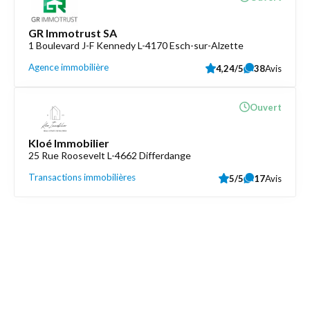
GR Immotrust SA
1 Boulevard J-F Kennedy L-4170 Esch-sur-Alzette
Agence immobilière
4,24/5
38
Avis
Ouvert
Kloé Immobilier
25 Rue Roosevelt L-4662 Differdange
Transactions immobilières
5/5
17
Avis
Découvrez aussi
Maison.lu