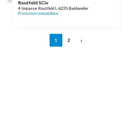
Routfeld SCiv
4 Impasse Routfeld L-6235 Beidweiler
Promotion immobilière
›
1
2
Découvrez aussi
Maison.lu
Liens utiles
Contactez-nous
Mentions légales