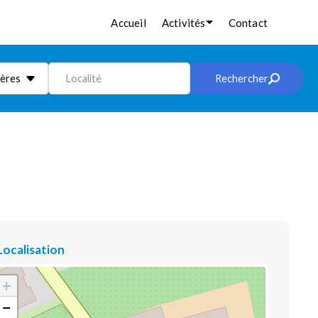
Accueil
Activités
Contact
ières
Localité
Rechercher
Localisation
+
−