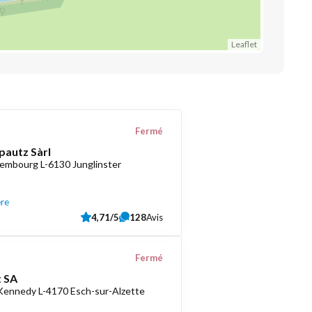
Leaflet
Fermé
pautz Sàrl
embourg L-6130 Junglinster
ère
4,71/5
128
Avis
Fermé
 SA
 Kennedy L-4170 Esch-sur-Alzette