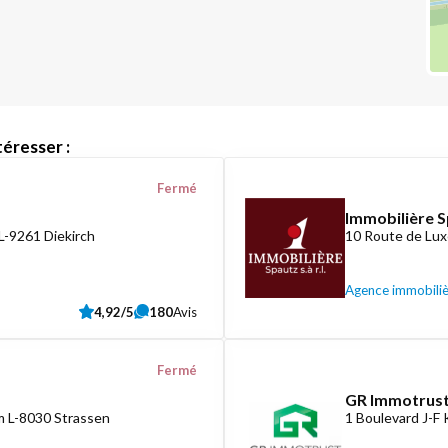
éresser :
Fermé
Immobilière S
L-9261 Diekirch
10 Route de Lux
Agence immobili
4,92/5
180
Avis
Fermé
GR Immotrust
 L-8030 Strassen
1 Boulevard J-F