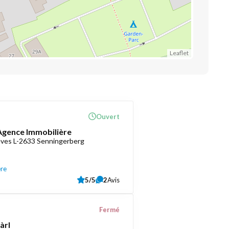
Leaflet
Ouvert
 Agence Immobilière
èves L-2633 Senningerberg
ère
5/5
2
Avis
Fermé
àrl