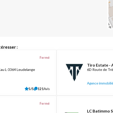
éresser :
Fermé
Tiro Estate -
Eau L-3364 Leudelange
6D Route de Tr
Agence immobili
5/5
121
Avis
Fermé
LC Batimmo S