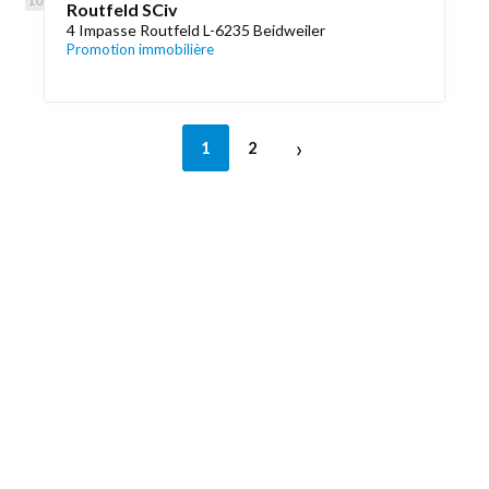
Routfeld SCiv
4 Impasse Routfeld L-6235 Beidweiler
Promotion immobilière
›
1
2
Découvrez aussi
Maison.lu
Liens utiles
Contactez-nous
Mentions légales