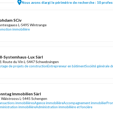
Nous avons élargi le périmètre de recherche : 10 profess
ohdam SCiv
Antesgaass L-5495 Wintrange
omotion immobilière
ll-Systemhaus-Lux Sàrl
1 Route du Vin L-5447 Schwebsingen
lotage de projets de construction
Entrepreneur en bâtiment
Société générale d
nntag Immobilien Sàrl
 Wäistrooss L-5445 Schengen
ansactions immobilières
Agence immobilière
Accompagnement immobilier
Prom
ministration immobilière
Administration immobilière et foncière