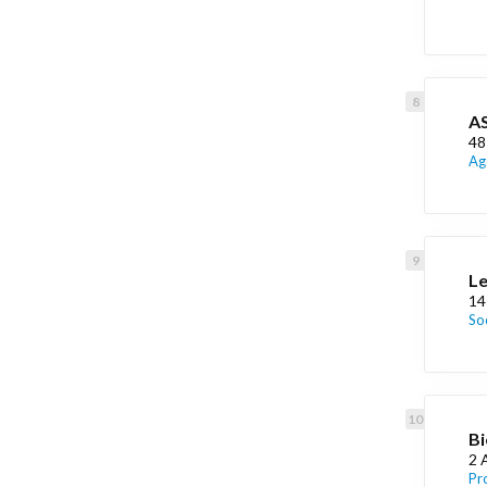
A
48
Ag
Le
14
So
Bi
2 
Pr