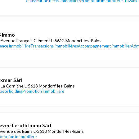
Chasseur de biens immobiliers
Promotion immobilière
Travaux 
S Immo
 Avenue François Clément L-5612 Mondorf-les-Bains
ence immobilière
Transactions immobilières
Accompagnement immobilier
Admi
xmar Sàrl
 La Corniche L-5613 Mondorf-les-Bains
ciété holding
Promotion immobilière
ever-Leruth Immo Sàrl
Avenue des Bains L-5610 Mondorf-les-Bains
omotion immobilière