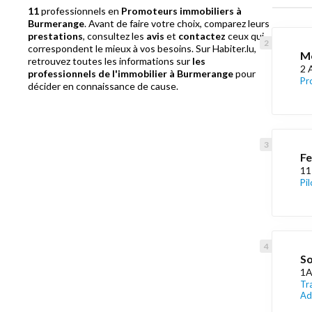
11
professionnels en
Promoteurs immobiliers à
Burmerange
. Avant de faire votre choix, comparez leurs
prestations
, consultez les
avis
et
contactez
ceux qui
correspondent le mieux à vos besoins. Sur Habiter.lu,
M
retrouvez toutes les informations sur
les
2 
professionnels de l'immobilier à Burmerange
pour
Pr
décider en connaissance de cause.
Fe
11
Pi
So
1A
Tr
Ad