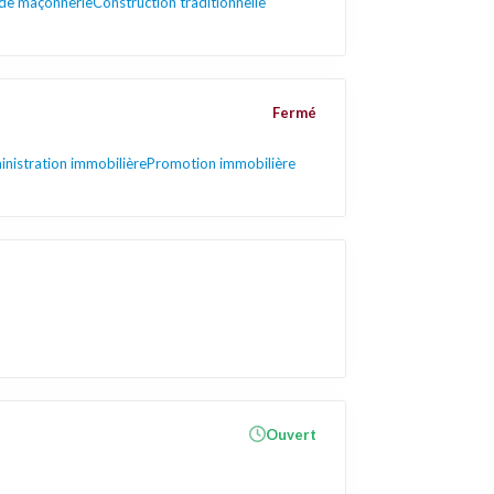
de maçonnerie
Construction traditionnelle
Fermé
nistration immobilière
Promotion immobilière
Ouvert