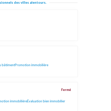
ionnels des villes alentours.
u bâtiment
Promotion immobilière
Fermé
otion immobilière
Évaluation bien immobilier