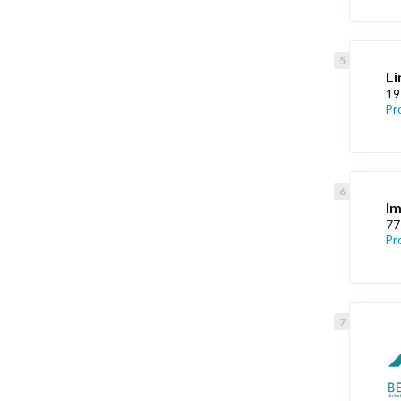
Li
19
Pr
Im
77
Pr