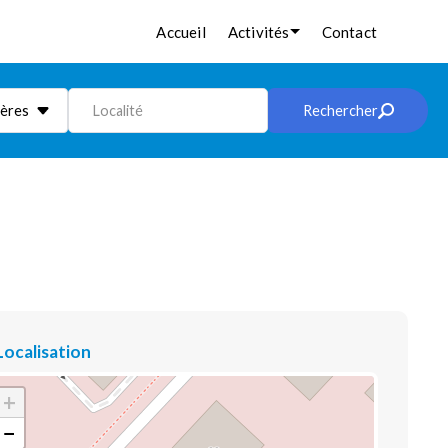
Accueil
Activités
Contact
ières
Localité
Rechercher
Localisation
+
−