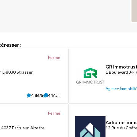
éresser :
Fermé
GR Immotrust
 L-8030 Strassen
1 Boulevard J-F
Agence immobili
4,86/5
44
Avis
Fermé
Axhome Imm
L-4037 Esch-sur-Alzette
12 Rue du Châte