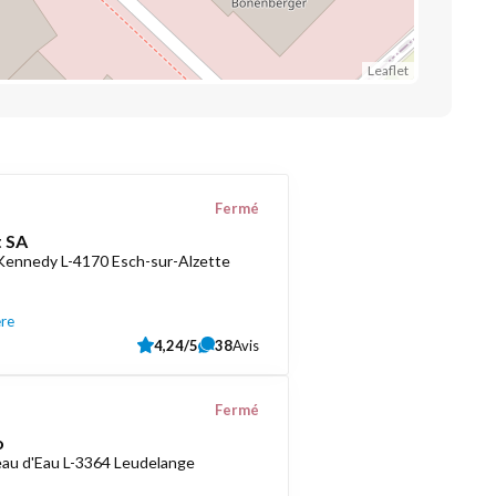
Leaflet
Fermé
 SA
 Kennedy L-4170 Esch-sur-Alzette
ère
4,24/5
38
Avis
Fermé
o
au d'Eau L-3364 Leudelange