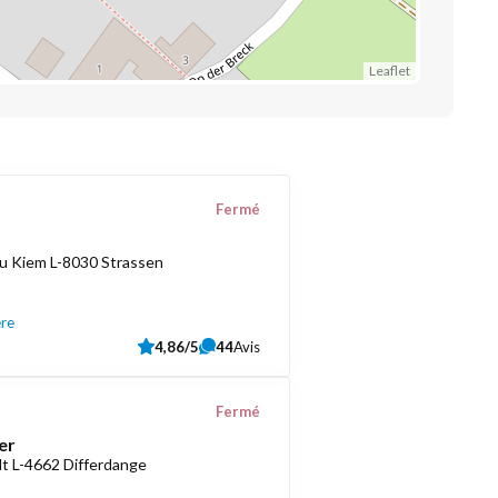
Leaflet
Fermé
u Kiem L-8030 Strassen
ère
4,86/5
44
Avis
Fermé
er
t L-4662 Differdange