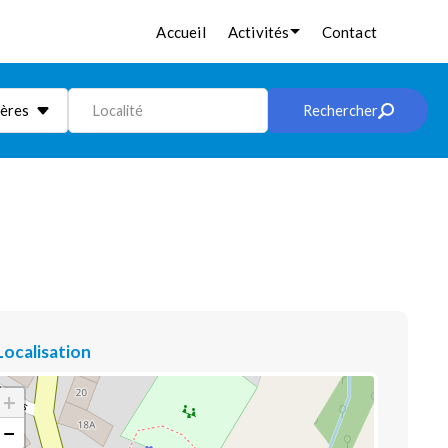
Accueil
Activités
Contact
ières
Localité
Rechercher
Localisation
+
−