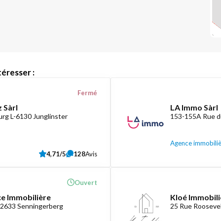
éresser :
Fermé
 Sàrl
LA Immo Sàrl
rg L-6130 Junglinster
153-155A Rue d
Agence immobili
4,71/5
128
Avis
Ouvert
ce Immobilière
Kloé Immobili
-2633 Senningerberg
25 Rue Roosevel