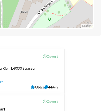
Leaflet
Ouvert
u Kiem L-8030 Strassen
ère
4,86/5
44
Avis
Ouvert
àrl