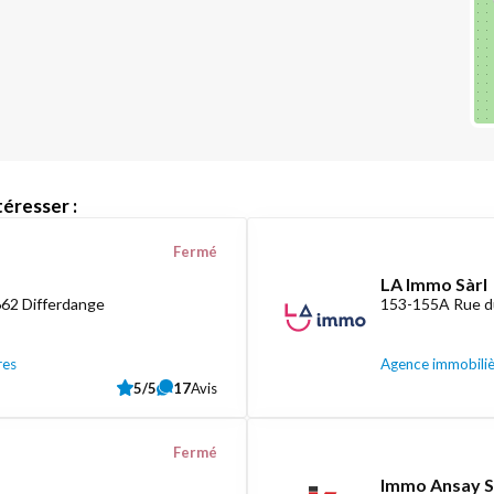
éresser :
Fermé
LA Immo Sàrl
662 Differdange
153-155A Rue d
res
Agence immobili
5/5
17
Avis
Fermé
Immo Ansay S