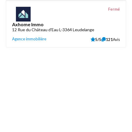
Fermé
Axhome Immo
12 Rue du Château d'Eau L-3364 Leudelange
Agence immobilière
5/5
121
Avis
Découvrez aussi
Maison.lu
Liens utiles
Contactez-nous
Mentions légales