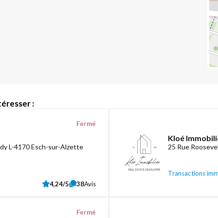
éresser :
Fermé
Kloé Immobili
dy L-4170 Esch-sur-Alzette
25 Rue Roosevel
Transactions imm
4,24/5
38
Avis
Fermé