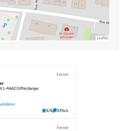
Leaflet
Fermé
er
t L-4662 Differdange
obilières
5/5
17
Avis
Fermé