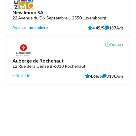
New Immo SA
22 Avenue du Dix Septembre L-2550 Luxembourg
Agence immobilière
4,45/5
137
Avis
Ouvert
Auberge de Rochehaut
12 Rue de la Cense B-6830 Rochehaut
Hôtellerie
4,66/5
3130
Avis
Découvrez aussi
Maison.lu
Liens utiles