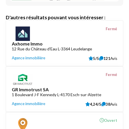
D'autres résultats pouvant vous intéresser :
Fermé
Axhome Immo
12 Rue du Château d'Eau L-3364 Leudelange
Agence immobilière
5/5
121
Avis
Fermé
GR Immotrust SA
1 Boulevard J-F Kennedy L-4170 Esch-sur-Alzette
Agence immobilière
4,24/5
38
Avis
Ouvert