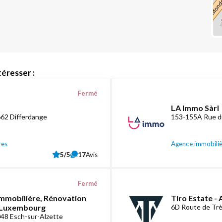
éresser :
Fermé
LA Immo Sàrl
662 Differdange
153-155A Rue d
res
Agence immobili
5/5
17
Avis
Fermé
mmobilière, Rénovation
Tiro Estate -
e Luxembourg
6D Route de Tr
048 Esch-sur-Alzette