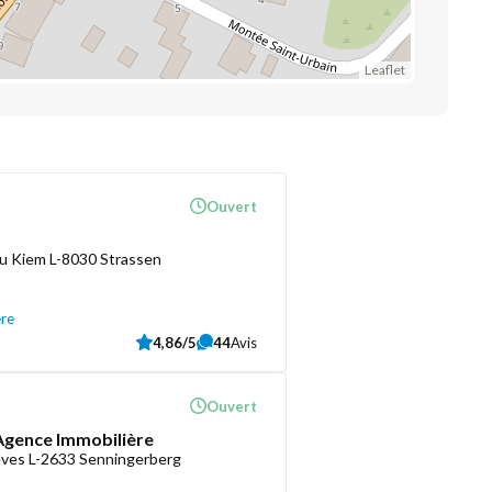
Leaflet
Ouvert
u Kiem L-8030 Strassen
ère
4,86/5
44
Avis
Ouvert
 Agence Immobilière
èves L-2633 Senningerberg