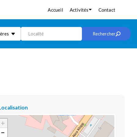
Accueil
Activités
Contact
ières
Localité
Rechercher
Localisation
+
−