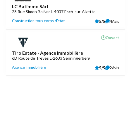
LC Batimmo Sàrl
28 Rue Simon Bolivar L-4037 Esch-sur-Alzette
Construction tous corps d'état
5/5
4
Avis
Ouvert
Tiro Estate - Agence Immobilière
6D Route de Trèves L-2633 Senningerberg
Agence immobilière
5/5
2
Avis
Découvrez aussi
Maison.lu
Liens utiles