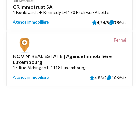
GR Immotrust SA
1 Boulevard J-F Kennedy L-4170 Esch-sur-Alzette
Agence immobilière
4,24/5
38
Avis
Fermé
NOVIN' REAL ESTATE | Agence Immobilière
Luxembourg
15 Rue Aldringen L-1118 Luxembourg
Agence immobilière
4,86/5
166
Avis
Découvrez aussi
Maison.lu
Liens utiles