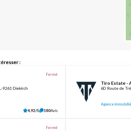
éresser :
Fermé
Tiro Estate -
L-9261 Diekirch
6D Route de Tr
Agence immobili
4,92/5
180
Avis
Fermé