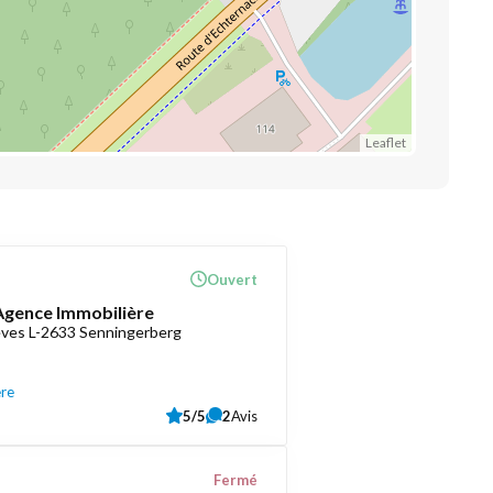
Leaflet
Ouvert
 Agence Immobilière
èves L-2633 Senningerberg
ère
5/5
2
Avis
Fermé