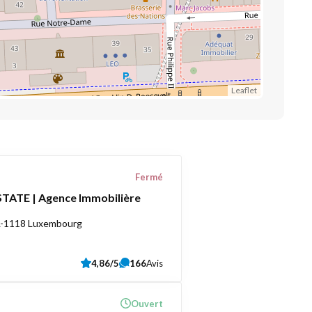
Leaflet
Fermé
TATE | Agence Immobilière
 L-1118 Luxembourg
4,86/5
166
Avis
Ouvert