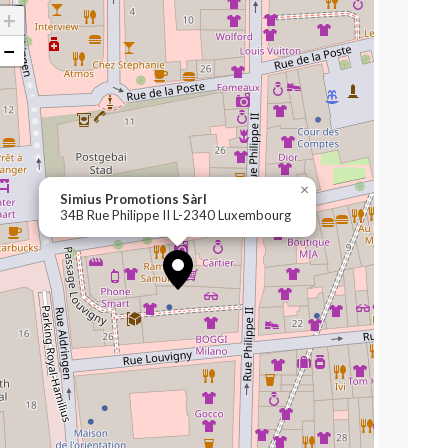
+
−
×
Simius Promotions Sàrl
34B Rue Philippe II L-2340 Luxembourg