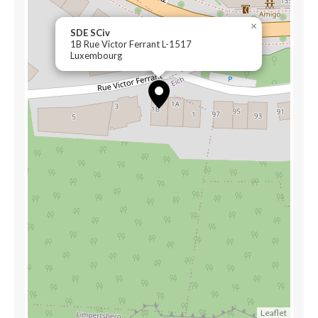
×
SDE SCiv
1B Rue Victor Ferrant L-1517
Luxembourg
Leaflet