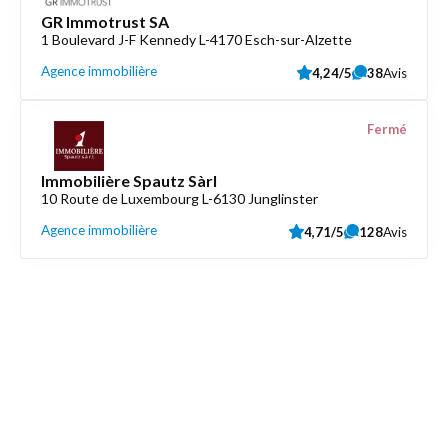
GR Immotrust SA
1 Boulevard J-F Kennedy L-4170 Esch-sur-Alzette
Agence immobilière
4,24/5
38
Avis
Fermé
Immobilière Spautz Sàrl
10 Route de Luxembourg L-6130 Junglinster
Agence immobilière
4,71/5
128
Avis
Découvrez aussi
Maison.lu
Liens utiles