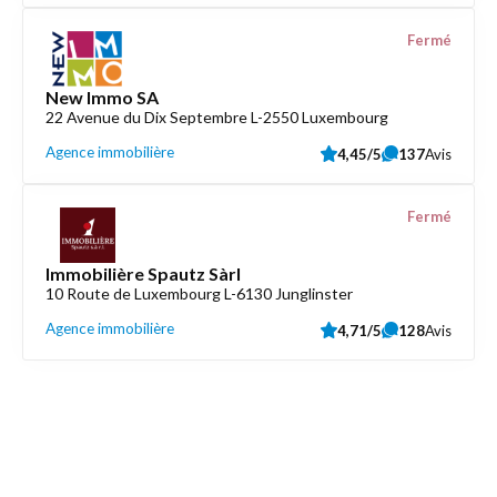
Fermé
New Immo SA
22 Avenue du Dix Septembre L-2550 Luxembourg
Agence immobilière
4,45/5
137
Avis
Fermé
Immobilière Spautz Sàrl
10 Route de Luxembourg L-6130 Junglinster
Agence immobilière
4,71/5
128
Avis
Découvrez aussi
Maison.lu