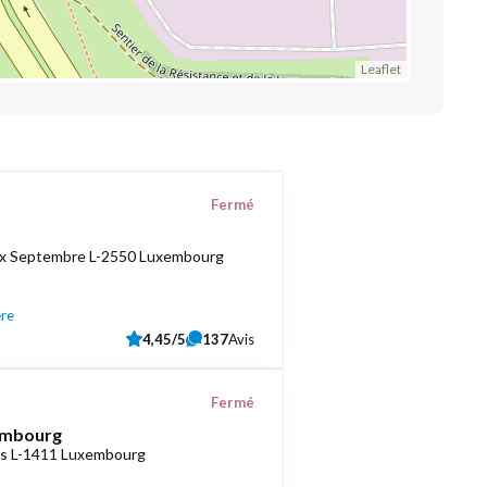
Leaflet
Fermé
ix Septembre L-2550 Luxembourg
ère
4,45/5
137
Avis
Fermé
embourg
as L-1411 Luxembourg