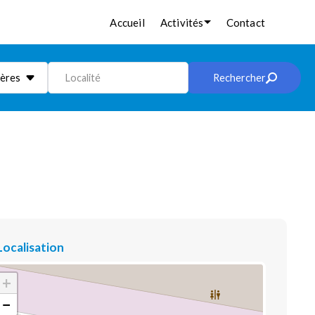
Accueil
Activités
Contact
ières
Localité
Rechercher
Localisation
+
−