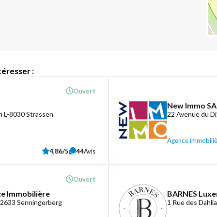
éresser :
Ouvert
New Immo SA
 L-8030 Strassen
22 Avenue du D
Agence immobili
4,86/5
44
Avis
Ouvert
ce Immobilière
BARNES Lux
-2633 Senningerberg
1 Rue des Dahli