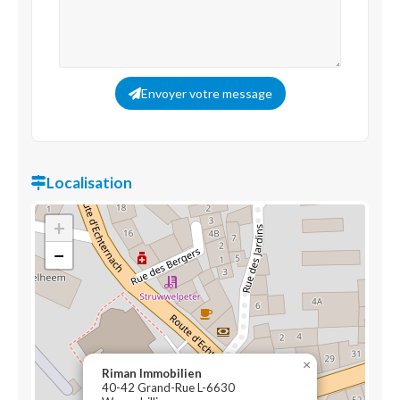
Envoyer votre message
Localisation
+
−
×
Riman Immobilien
40-42 Grand-Rue L-6630