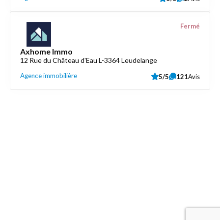
Fermé
Axhome Immo
12 Rue du Château d'Eau L-3364 Leudelange
Agence immobilière
5/5
121
Avis
Découvrez aussi
Maison.lu
Liens utiles
Contactez-nous
Mentions légales