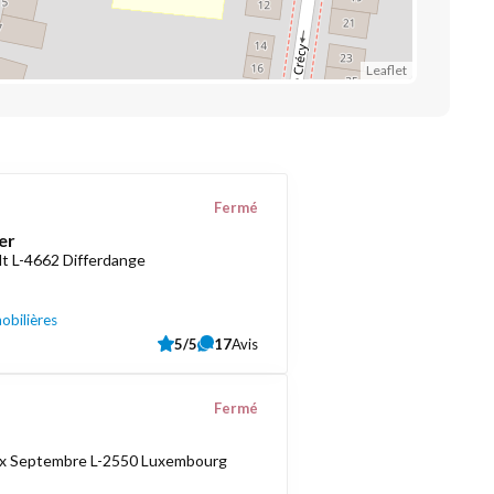
Leaflet
Fermé
er
t L-4662 Differdange
obilières
5/5
17
Avis
Fermé
ix Septembre L-2550 Luxembourg