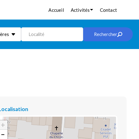
Accueil
Activités
Contact
ières
Localité
Rechercher
Localisation
+
−