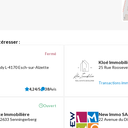
éresser :
Fermé
Kloé Immobili
dy L-4170 Esch-sur-Alzette
25 Rue Roosevel
Transactions imm
4,24/5
38
Avis
Ouvert
ce Immobilière
New Immo SA
-2633 Senningerberg
22 Avenue du D