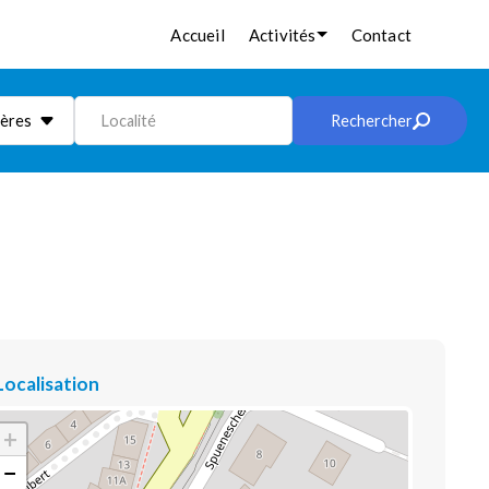
Accueil
Activités
Contact
ières
Localité
Rechercher
Localisation
+
−