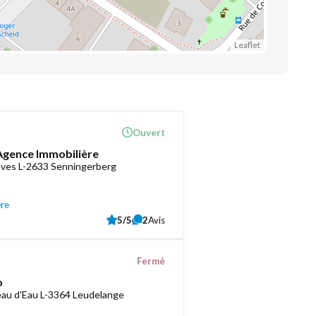
Leaflet
Ouvert
 Agence Immobilière
èves L-2633 Senningerberg
ère
5/5
2
Avis
Fermé
o
au d'Eau L-3364 Leudelange