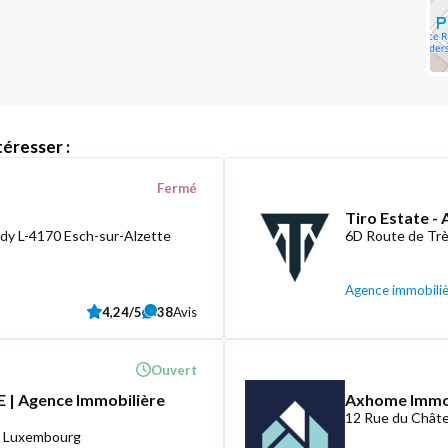
éresser :
Fermé
Tiro Estate -
dy L-4170 Esch-sur-Alzette
6D Route de Tr
Agence immobili
4,24/5
38
Avis
Ouvert
 | Agence Immobilière
Axhome Imm
12 Rue du Châte
8 Luxembourg