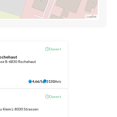
Leaflet
Ouvert
ochehaut
ense B-6830 Rochehaut
4,66/5
3130
Avis
Ouvert
u Kiem L-8030 Strassen