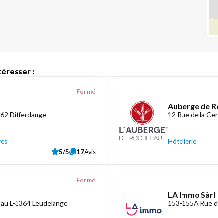
éresser :
Fermé
Auberge de R
662 Differdange
12 Rue de la C
res
Hôtellerie
5/5
17
Avis
Fermé
LA Immo Sàrl
Eau L-3364 Leudelange
153-155A Rue d