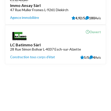
Immo Ansay Sàrl
47 Rue Muller Fromes L-9261 Diekirch
Agence immobilière
4,92/5
180
Avis
Ouvert
LC Batimmo Sàrl
28 Rue Simon Bolivar L-4037 Esch-sur-Alzette
Construction tous corps d'état
5/5
4
Avis
Découvrez aussi
Maison.lu
Liens utiles