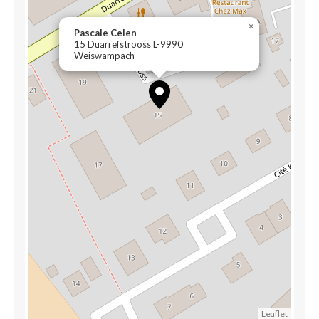
×
Pascale Celen
15 Duarrefstrooss L-9990
Weiswampach
Leaflet