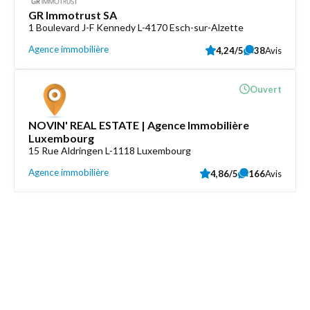
GR Immotrust SA
1 Boulevard J-F Kennedy L-4170 Esch-sur-Alzette
Agence immobilière
4,24/5
38
Avis
Ouvert
NOVIN' REAL ESTATE | Agence Immobilière
Luxembourg
15 Rue Aldringen L-1118 Luxembourg
Agence immobilière
4,86/5
166
Avis
Découvrez aussi
Maison.lu
Liens utiles