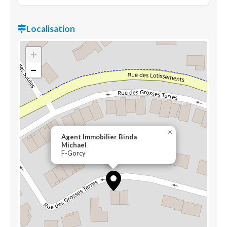
Localisation
+
−
×
Agent Immobilier Binda
Michael
F-Gorcy