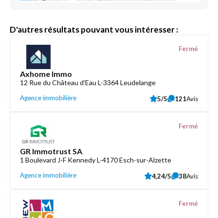
D'autres résultats pouvant vous intéresser :
Fermé
Axhome Immo
12 Rue du Château d'Eau L-3364 Leudelange
Agence immobilière
5/5
121
Avis
Fermé
GR Immotrust SA
1 Boulevard J-F Kennedy L-4170 Esch-sur-Alzette
Agence immobilière
4,24/5
38
Avis
Fermé