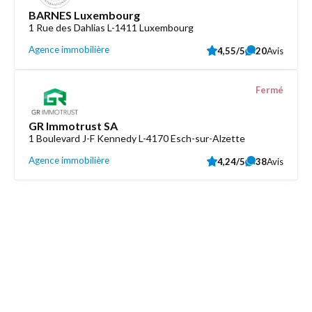
BARNES Luxembourg
1 Rue des Dahlias L-1411 Luxembourg
Agence immobilière
4,55/5
20
Avis
Fermé
GR Immotrust SA
1 Boulevard J-F Kennedy L-4170 Esch-sur-Alzette
Agence immobilière
4,24/5
38
Avis
Découvrez aussi
Maison.lu
Liens utiles