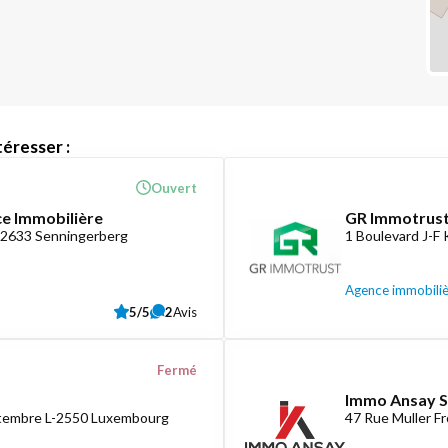
éresser :
Ouvert
ce Immobilière
GR Immotrust
-2633 Senningerberg
1 Boulevard J-F
Agence immobili
5/5
2
Avis
Fermé
Immo Ansay S
ptembre L-2550 Luxembourg
47 Rue Muller F