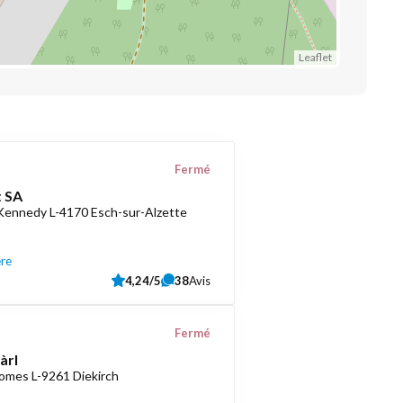
Leaflet
Fermé
 SA
 Kennedy L-4170 Esch-sur-Alzette
ère
4,24/5
38
Avis
Fermé
àrl
romes L-9261 Diekirch